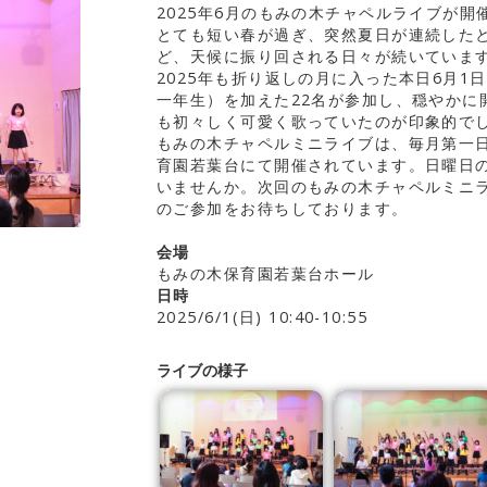
2025年6月のもみの木チャペルライブが開
とても短い春が過ぎ、突然夏日が連続した
ど、天候に振り回される日々が続いていま
2025年も折り返しの月に入った本日6月
一年生）を加えた22名が参加し、穏やかに
も初々しく可愛く歌っていたのが印象的で
もみの木チャペルミニライブは、毎月第一日
育園若葉台にて開催されています。日曜日
いませんか。次回のもみの木チャペルミニラ
のご参加をお待ちしております。
会場
もみの木保育園若葉台ホール
日時
2025/6/1(日) 10:40-10:55
ライブの様子